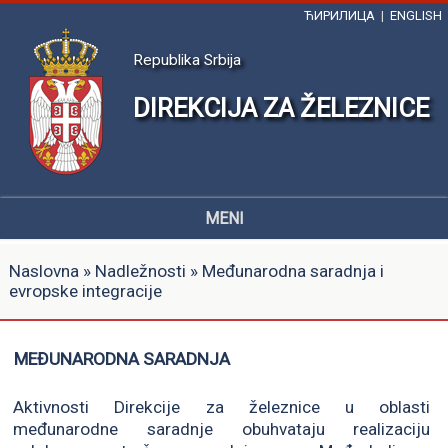
ЋИРИЛИЦА
|
ENGLISH
Republika Srbija
DIREKCIJA ZA ŽELEZNICE
MENI
Naslovna
»
Nadležnosti
» Međunarodna saradnja i
evropske integracije
MEĐUNARODNA SARADNJA
Aktivnosti Direkcije za železnice u oblasti
međunarodne saradnje obuhvataju realizaciju