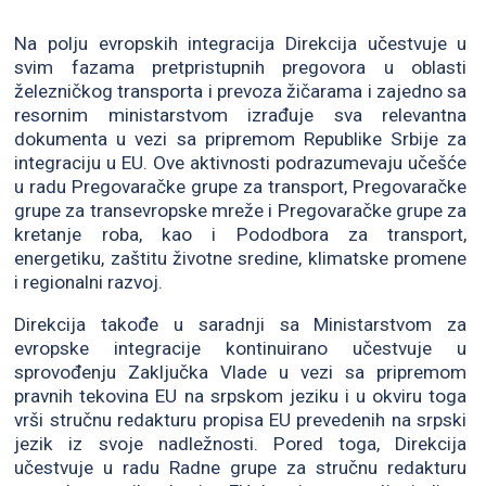
Na polju evropskih integracija Direkcija učestvuje u
svim fazama pretpristupnih pregovora u oblasti
železničkog transporta i prevoza žičarama i zajedno sa
resornim ministarstvom izrađuje sva relevantna
dokumenta u vezi sa pripremom Republike Srbije za
integraciju u EU. Ove aktivnosti podrazumevaju učešće
u radu Pregovaračke grupe za transport, Pregovaračke
grupe za transevropske mreže i Pregovaračke grupe za
kretanje roba, kao i Pododbora za transport,
energetiku, zaštitu životne sredine, klimatske promene
i regionalni razvoj.
Direkcija takođe u saradnji sa Ministarstvom za
evropske integracije kontinuirano učestvuje u
sprovođenju Zaključka Vlade u vezi sa pripremom
pravnih tekovina EU na srpskom jeziku i u okviru toga
vrši stručnu redakturu propisa EU prevedenih na srpski
jezik iz svoje nadležnosti. Pored toga, Direkcija
učestvuje u radu Radne grupe za stručnu redakturu