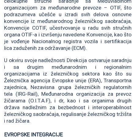
celokupne stručne saradnje sa Međuvladinom
organizacijom za međunarodne prevoze – OTIF, što
podrazumeva učešće u izradi svih delova osnovne
konvencije iz međunarodnog železničkog saobraćaja,
Кonvencije COTIF, učestvovanje u radu svih stručnih
organa OTIF-a i izvršenju navedene Кonvencije, kao što
je vođenje Nacionalnog registra vozila i sertifikacija
lica zaduženih za održavanje (ECM).
U okviru svoje nadležnosti Direkcija ostvaruje saradnju
i sa drugim međunarodnim i regionalnim
organizacijama iz železničkog sektora kao što su
Železnička agencija Evropske unije (ERA), Transportna
zajednica, Nezavisna grupa železničkih regulatornih
tela (IRG-Rail), Međunarodna organizacija za prevoz
žičarama (O.I.T.A.F), i dr, kao i sa organima drugih
država nadležnim za bezbednost i interoperabilnost
železničkog saobraćaja, regulisanje železničkog tržišta
i rad žičara.
EVROPSKE INTEGRACIJE