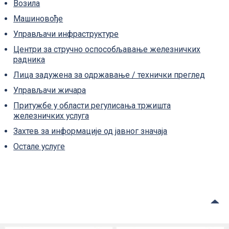
Возила
Машиновође
Управљачи инфраструктуре
Центри за стручно оспособљавање железничких
радника
Лица задужена за одржавање / технички преглед
Управљачи жичара
Притужбе у области регулисања тржишта
железничких услуга
Захтев за информације од јавног значаја
Остале услуге