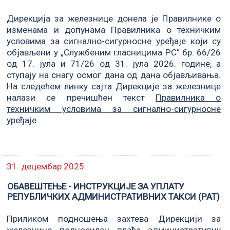
Дирекција за железнице донела је Правилнике о
изменама и допунама Правилника о техничким
условима за сигнално-сигурносне уређаје који су
објављени у „Службеним гласницима РС“ бр. 66/26
од 17. јула и 71/26 од 31. јула 2026. године, а
ступају на снагу осмог дана од дана објављивања.
На следећем линку сајта Дирекције за железнице
налази се пречишћен текст
Правилника о
техничким условима за сигнално-сигурносне
уређаје
.
31. децембар 2025.
ОБАВЕШТЕЊЕ - ИНСТРУКЦИЈЕ ЗА УПЛАТУ
РЕПУБЛИЧКИХ АДМИНИСТРАТИВНИХ ТАКСИ (РАТ)
Приликом подношења захтева Дирекцији за
железнице подносилац плаћа административну