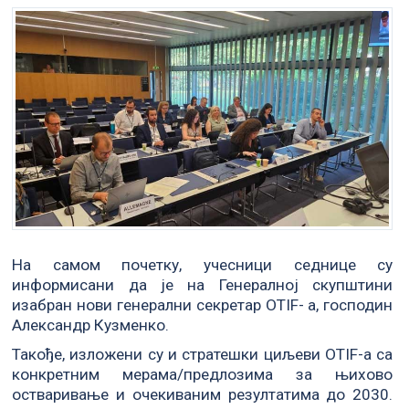
На самом почетку, учесници седнице су
информисани да је на Генералној скупштини
изабран нови генерални секретар OTIF- а, господин
Александр Кузменко.
Такође, изложени су и стратешки циљеви OTIF-а са
конкретним мерама/предлозима за њихово
остваривање и очекиваним резултатима до 2030.