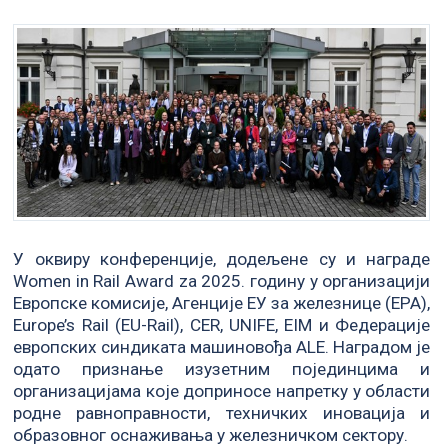
У оквиру конференције, додељене су и награде
Women in Rail Award za 2025. годину у организацији
Европске комисије, Агенције ЕУ за железнице (ЕРА),
Europe’s Rail (EU-Rail), CER, UNIFE, EIM и Федерације
европских синдиката машиновођа ALE. Наградом је
одато признање изузетним појединцима и
организацијама које доприносе напретку у области
родне равноправности, техничких иновација и
образовног оснаживања у железничком сектору.