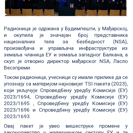
Радионица је одржана у Будимпешти, у Мађарској,
и окупила је значајан број представника
националних тела за безбедност (NSA),
произвођача и управљача инфраструктуре из
земаља чланица ЕУ и земаља западног Балкана, а
скуп је отворио директор мађарског NSA, Ласло
Весзпреми.
Током радионице, учесници су имали прилике да се
упознају са материјом најновијег TSI пакета (2023),
који укључује Спроведбену уредбу Комисије (ЕУ)
2023/1694, Спроведбену уредбу Комисије (ЕУ)
2023/1695 , Спроведбену уредбу Комисије (ЕУ)
2023/1696 и Спроведбену уредбу Комисије (ЕУ)
2023/1693.
Овај пакет је увео вишеструке промене у
законодавство у железничком сектору ЕУ и те