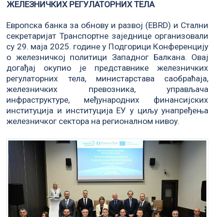
ЖЕЛЕЗНИЧКИХ РЕГУЛАТОРНИХ ТЕЛА
Европска банка за обнову и развој (EBRD) и Стални
секретаријат Транспортне заједнице организовали
су 29. маја 2025. године у Подгорици Конференцију
о железничкој политици Западног Балкана. Овај
догађај окупио је представнике железничких
регулаторних тела, министарстава саобраћаја,
железничких превозника, управљача
инфраструктуре, међународних финансијских
институција и институција ЕУ у циљу унапређења
железничког сектора на регионалном нивоу.