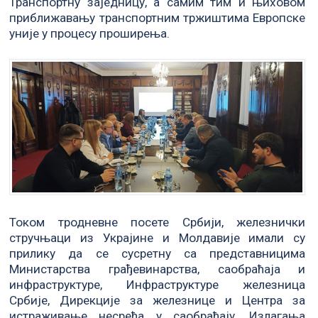
Транспортну заједницу, а самим тим и њиховом
приближавању транспортним тржиштима Европске
уније у процесу проширења.
Током тродневне посете Србији, железнички
стручњаци из Украјине и Молдавије имали су
прилику да се сусретну са представницима
Министарства грађевинарства, саобраћаја и
инфраструктуре, Инфраструктуре железница
Србије, Дирекције за железнице и Центра за
истраживање несрећа у саобраћају. Излагања