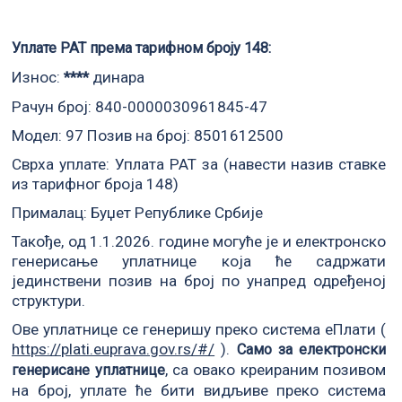
Уплате РАТ према тарифном броју 148:
Износ:
динара
****
Рачун број: 840-0000030961845-47
Модел: 97 Позив на број: 8501612500
Сврха уплате: Уплата РАТ за (навести назив ставке
из тарифног броја 148)
Прималац: Буџет Републике Србије
Такође, од 1.1.2026. године могуће је и електронско
генерисање уплатнице која ће садржати
јединствени позив на број по унапред одређеној
структури.
Ове уплатнице се генеришу преко система еПлати (
https://plati.euprava.gov.rs/#/
).
Само за електронски
, са овако креираним позивом
генерисане уплатнице
на број, уплате ће бити видљиве преко система