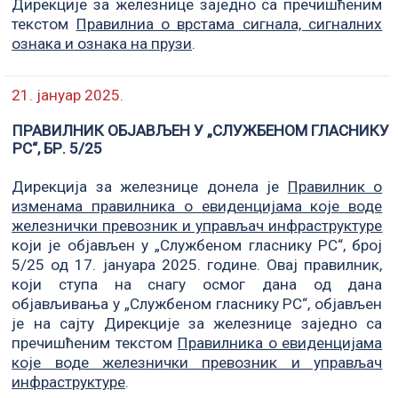
Дирекције за железнице заједно са пречишћеним
текстом
Правилниa о врстама сигнала, сигналних
ознака и ознака на прузи
.
21. јануар 2025.
ПРАВИЛНИК ОБЈАВЉЕН У „СЛУЖБЕНОМ ГЛАСНИКУ
РС“, БР. 5/25
Дирекција за железнице донела је
Правилник o
изменама правилника о евиденцијама које воде
железнички превозник и управљач инфраструктуре
који је објављен у „Службеном гласнику РС“, број
5/25 од 17. јануара 2025. године. Овај правилник,
који ступа на снагу осмог дана од дана
објављивања у „Службеном гласнику РС“, објављен
је на сајту Дирекције за железнице заједно са
пречишћеним текстом
Правилника о евиденцијама
које воде железнички превозник и управљач
инфраструктуре
.