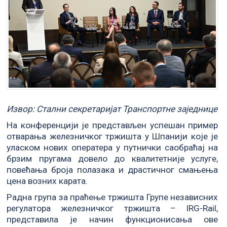
Извор: Стални секретаријат Транспортне заједнице
На конференцији је представљен успешан пример
отварања железничког тржишта у Шпанији које је
уласком нових оператера у путнички саобраћај на
брзим пругама довело до квалитетније услуге,
повећања броја полазака и драстичног смањења
цена возних карата.
Радна група за праћење тржишта Групе независних
регулатора железничког тржишта – IRG-Rail,
представила је начин функционисања ове