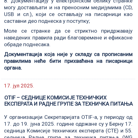
8. Документацију у електронском облику странке
могу достављати и на преносним медијумима (CD,
USB и сл.), који се остављају на писарници као
саставни део поднеска у поступку;
Моле се странке да се стриктно придржавају
наведених правила ради благовремене и ефикасне
обраде поднесака.
Документација која није у складу са прописаним
правилима неће бити прихваћена на писарници
органа.
17. јул 2025.
ОTIF – СЕДНИЦЕ КОМИСИЈЕ ТЕХНИЧКИХ
ЕКСПЕРАТА И РАДНЕ ГРУПЕ ЗА ТЕХНИЧКА ПИТАЊА
У организацији Секретаријата OTIF-a, у периоду од
17. до 19. јуна 2025. године одржане су у Берну 17.
седница Комисије техничких експерата (СТЕ) и 55.
седница Радне групе за техничка питања (WG