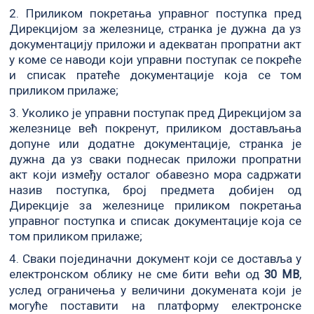
2. Приликом покретања управног поступка пред
Дирекцијом за железнице, странка је дужна да уз
документацију приложи и адекватан пропратни акт
у коме се наводи који управни поступак се покреће
и списак пратеће документације која се том
приликом прилаже;
3. Уколико је управни поступак пред Дирекцијом за
железнице већ покренут, приликом достављања
допуне или додатне документације, странка је
дужна да уз сваки поднесак приложи пропратни
акт који између осталог обавезно мора садржати
назив поступка, број предмета добијен од
Дирекције за железнице приликом покретања
управног поступка и списак документације која се
том приликом прилаже;
4. Сваки појединачни документ који се доставља у
електронском облику не сме бити већи од
,
30 MB
услед ограничења у величини докумената који је
могуће поставити на платформу електронске