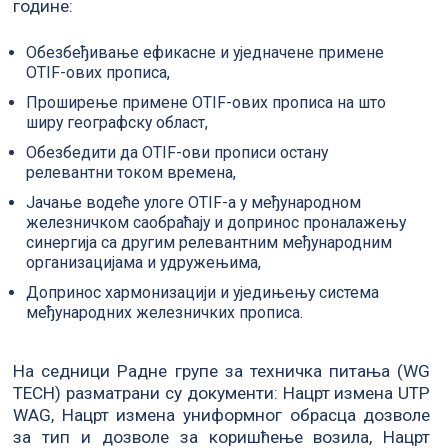
године:
Обезбеђивање ефикасне и уједначене примене
OTIF-ових прописа,
Проширење примене OTIF-ових прописа на што
ширу географску област,
Обезбедити да OTIF-ови прописи остану
релевантни током времена,
Јачање водеће улоге OTIF-а у међународном
железничком саобраћају и допринос проналажењу
синергија са другим релевантним међународним
организацијама и удружењима,
Допринос хармонизацији и уједињењу система
међународних железничких прописа.
На седници Радне групе за техничка питања (WG
TECH) разматрани су документи: Нацрт измена UTP
WAG, Нацрт измена униформног обрасца дозволе
за тип и дозволе за коришћење возила, Нацрт