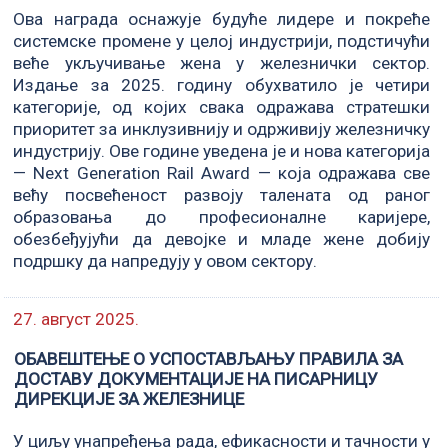
Ова награда оснажује будуће лидере и покреће
системске промене у целој индустрији, подстичући
веће укључивање жена у железнички сектор.
Издање за 2025. годину обухватило је четири
категорије, од којих свака одражава стратешки
приоритет за инклузивнију и одрживију железничку
индустрију. Ове године уведена је и нова категорија
— Next Generation Rail Award — која одражава све
већу посвећеност развоју талената од раног
образовања до професионалне каријере,
обезбеђујући да девојке и младе жене добију
подршку да напредују у овом сектору.
27. август 2025.
ОБАВЕШТЕЊЕ О УСПОСТАВЉАЊУ ПРАВИЛА ЗА
ДОСТАВУ ДОКУМЕНТАЦИЈЕ НА ПИСАРНИЦУ
ДИРЕКЦИЈЕ ЗА ЖЕЛЕЗНИЦЕ
У циљу унапређења рада, ефикасности и тачности у