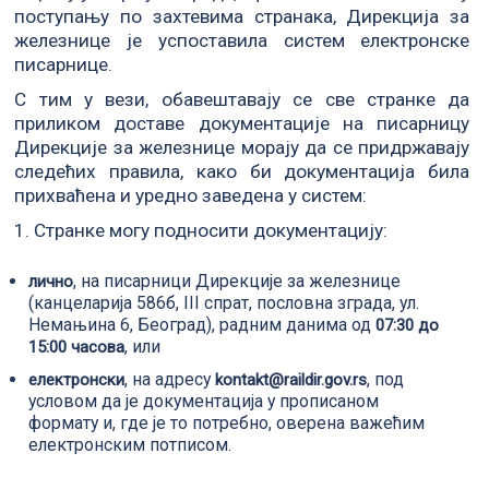
поступању по захтевима странака, Дирекција за
железнице је успоставила систем електронске
писарнице.
С тим у вези, обавештавају се све странке да
приликом доставе документације на писарницу
Дирекције за железнице морају да се придржавају
следећих правила, како би документација била
прихваћена и уредно заведена у систем:
1. Странке могу подносити документацију:
, на писарници Дирекције за железнице
лично
(канцеларија 586б, III спрат, пословна зграда, ул.
Немањина 6, Београд), радним данима од
07:30 до
, или
15:00 часова
, на адресу
, под
електронски
kontakt@raildir.gov.rs
условом да је документација у прописаном
формату и, где је то потребно, оверена важећим
електронским потписом.