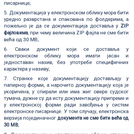
писарнице;
5. Документација у електронском облику мора бити
уредно разврстана и спакована по фолдерима, а
пожељно је да се документација доставља у
ZIP
, при чему величина ZIP фајла не сме бити
фајловима
већа од 30 MB;
6. Сваки документ који се доставља у
електронском облику мора имати јасан и
једноставан назив, без употребе специфичних
карактера у називу;
7. Странке које документацију достављају у
папирној форми, а нарочито документацију која је
укоричена, у спирали или има жиг овере судског
тумача, дужне су да исту документацију припреме и
у електронској форми ради завођења у систем
електронске писарнице. У том случају, електронска
верзија појединачног
документа не сме бити већа од
;
30 MB