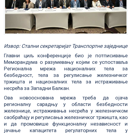
Извор: Стални секретаријат Транспортне заједнице
Главни циљ конференције био је потписивање
Меморандума о разумевању којим се успоставља
Регионална мрежа националних тела за
безбедност, тела за регулисање железничког
тржишта и националних тела за истраживање
несрећа за Западни Балкан.
Ова новооснована мрежа треба да ојача
регионалну сарадњу у области безбедности
железнице, истраживања несрећа у железничком
саобраћају и регулисања железничког тржишта, као
и да промовише функционалну независност и
јачање капацитета регулаторних тела у