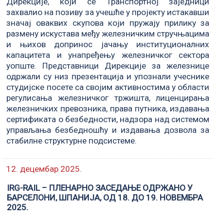
Дирекције, који се Транспортној заједници
захвалио на позиву за учешће у пројекту истакавши
значај оваквих скупова који пружају прилику за
размену искустава међу железничким стручњацима
и њихов допринос јачању институционалних
капацитета и унапређењу железничког сектора
уопште. Представници Дирекције за железнице
одржали су низ презентација и упознали учеснике
студијске посете са својим активностима у области
регулисања железничког тржишта, лиценцирања
железничких превозника, права путника, издавања
сертификата о безбедности, надзора над системом
управљања безбедношћу и издавања дозвола за
стабилне структурне подсистеме.
12. децембар 2025.
IRG-RAIL – ПЛЕНАРНО ЗАСЕДАЊЕ ОДРЖАНО У
БАРСЕЛОНИ, ШПАНИЈА, ОД 18. ДО 19. НОВЕМБРА
2025.