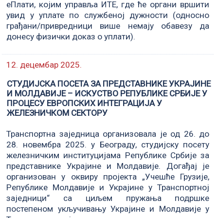
еПлати, којим управља ИТЕ, где ће органи вршити
увид у уплате по службеној дужности (односно
грађани/привредници више немају обавезу да
донесу физички доказ о уплати).
12. децембар 2025.
СТУДИЈСКА ПОСЕТА ЗА ПРЕДСТАВНИКЕ УКРАЈИНЕ
И МОЛДАВИЈЕ – ИСКУСТВО РЕПУБЛИКЕ СРБИЈЕ У
ПРОЦЕСУ ЕВРОПСКИХ ИНТЕГРАЦИЈА У
ЖЕЛЕЗНИЧКОМ СЕКТОРУ
Транспортна заједница организовала је од 26. до
28. новембра 2025. у Београду, студијску посету
железничким институцијама Републике Србије за
представнике Украјине и Молдавије. Догађај је
организован у оквиру пројекта „Учешће Грузије,
Републике Молдавије и Украјине у Транспортној
заједници“ са циљем пружања подршке
постепеном укључивању Украјине и Молдавије у