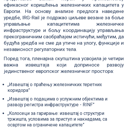
ефикасног коришћења железничких капацитета у
Европи. На основу анализе предлога наведене
уредбе, IRG-Rail је подржао циљеве везане за боље
управљање капацитетима железничке
инфраструктуре и бољу координацију управљања
прекограничним саобраћајем истичући, међутим, да
будућа уредба не сме да утиче на улогу, функције и
независност регулаторних тела.
Поред тога, пленарна скупштина усвојила је четири
важна извештаја који доприносе развоју
јединственог европског железничког простора:
„Извештај о праћењу железничких теретних
коридора”
„Извештај о подацима о услужним објектима и
развоју регистра инфраструктуре - RINF”
„Колосеци за гарирање: извештај о структури
тржишта, условима за приступ и накнадама, са
освртом на ограничене капацитете”