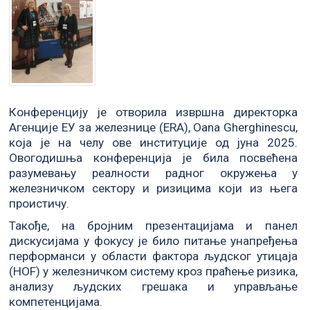
Конференцију је отворила извршна директорка
Агенције ЕУ за железнице (ERA), Oana Gherghinescu,
која је на челу ове институције од јуна 2025.
Овогодишња конференција је била посвећена
разумевању реалности радног окружења у
железничком сектору и ризицима који из њега
проистичу.
Такође, на бројним презентацијама и панел
дискусијама у фокусу је било питање унапређења
перформанси у области фактора људског утицаја
(HOF) у железничком систему кроз праћење ризика,
анализу људских грешака и управљање
компетенцијама.