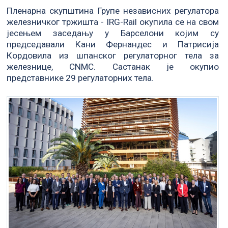
Пленарна скупштина Групе независних регулатора
железничког тржишта - IRG-Rail окупила се на свом
јесењем заседању у Барселони којим су
председавали Кани Фернандес и Патрисија
Кордовила из шпанског регулаторног тела за
железнице, CNMC. Састанак је окупио
представнике 29 регулаторних тела.