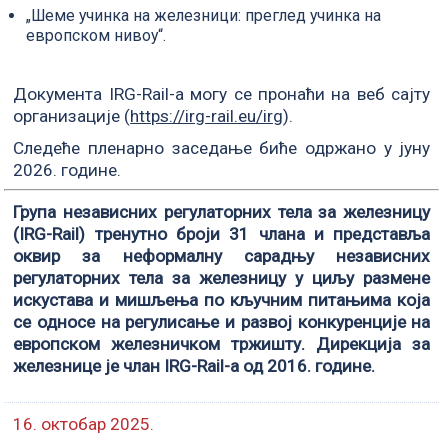
„Шеме учинка на железници: преглед учинка на
европском нивоу“.
Документа IRG-Rail-а могу се пронаћи на веб сајту
организације (
https://irg-rail.eu/irg
).
Следеће пленарно заседање биће одржано у јуну
2026. године.
Група независних регулаторних тела за железницу
(IRG-Rail) тренутно броји 31 члана и представља
оквир за неформалну сарадњу независних
регулаторних тела за железницу у циљу размене
искустава и мишљења по кључним питањима која
се односе на регулисање и развој конкуренције на
европском железничком тржишту. Дирекција за
железнице је члан IRG-Rail-а од 2016. године.
16. октобар 2025.