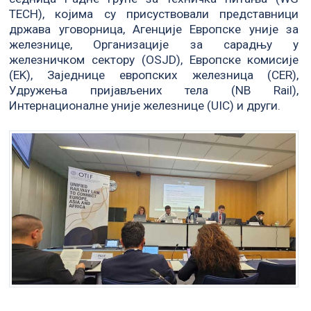
TECH), којима су присуствовали представници
држава уговорница, Агенције Европске уније за
железнице, Организације за сарадњу у
железничком сектору (OSJD), Европске комисије
(EK), Заједнице европских железница (CER),
Удружења пријављених тела (NB Rail),
Интернационалне уније железнице (UIC) и други.