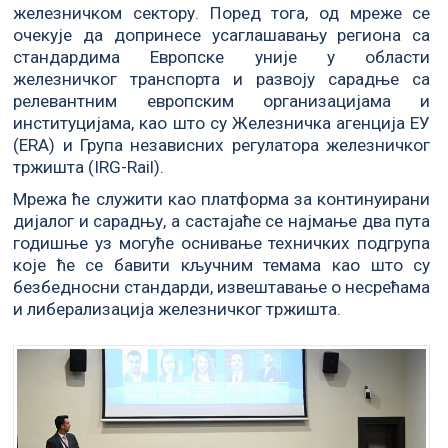
железничком сектору. Поред тога, од мреже се
очекује да допринесе усаглашавању региона са
стандардима Европске уније у области
железничког транспорта и развоју сарадње са
релевантним европским организацијама и
институцијама, као што су Железничка агенција ЕУ
(ERA) и Група независних регулатора железничког
тржишта (IRG-Rail).
Мрежа ће служити као платформа за континуирани
дијалог и сарадњу, а састајаће се најмање два пута
годишње уз могуће оснивање техничких подгрупа
које ће се бавити кључним темама као што су
безбедносни стандарди, извештавање о несрећама
и либерализација железничког тржишта.