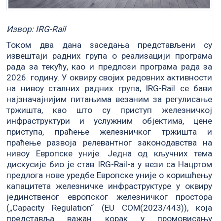
Извор: IRG-Rail
Током два дана заседања представљени су
извештаји радних група о реализацији програма
рада за текућу, као и предлози програма рада за
2026. годину. У оквиру својих редовних активности
на нивоу сталних радних група, IRG-Rail се бави
најзначајнијим питањима везаним за регулисање
тржишта, као што су приступ железничкој
инфраструктури и услужним објектима, цене
приступа, праћење железничког тржишта и
праћење развоја релевантног законодавства на
нивоу Европске уније. Једна од кључних тема
дискусије био је став IRG-Rail-а у вези са Нацртом
предлога нове уредбе Европске уније о коришћењу
капацитета железничке инфраструктуре у оквиру
јединственог европског железничког простора
(„Capacity Regulation“ (EU COM(2023/443)), која
представља важан корак у промовисању