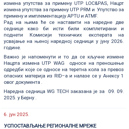
измена упутства за примену UTP LOC&PAS, Нацрт
измена упутства за примену UTP PRM и Упутство за
примену и имплементацију APTU и ATMF.
Рад на њима ће се наставити на наредне две
седнице како би исти били комплетирани и
поднети Комисији техничких експерата на
усвајање на њеној наредној седници у јуну 2026.
године.
Важно је напоменути и то да се кључне измене
Нацрта измена UTP WAG односе на преношење
одредби које се односе на теретна кола за превоз
опасних материја из RID–а и налазе се у Анексу 1
овог документа .
Наредна седница WG TECH заказана је за 09. 09.
2025. у Берну .
6. јун 2025.
УСПОСТАВЉАЊЕ РЕГИОНАЛНЕ МРЕЖЕ