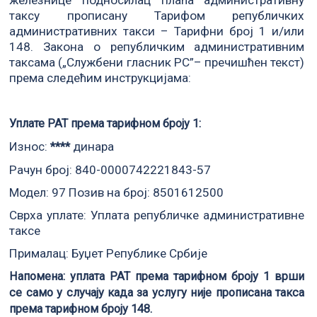
таксу прописану Тарифом републичких
административних такси – Тарифни број 1 и/или
148. Закона о републичким административним
таксама („Службени гласник РС”– пречишћен текст)
према следећим инструкцијама:
Уплате РАТ према тарифном броју 1:
Износ:
динара
****
Рачун број: 840-0000742221843-57
Модел: 97 Позив на број: 8501612500
Сврха уплате: Уплата републичке административне
таксе
Прималац: Буџет Републике Србије
Напомена: уплата РАТ према тарифном броју 1 врши
се само у случају када за услугу није прописана такса
према тарифном броју 148.