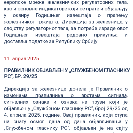
европске мреже железничких регулаторних тела,
као и основне индикаторе који се прате и објављују
у оквиру Годишњег извештаја о праћењу
железничког тржишта. Дирекција за железнице, у
својству регулаторног тела, за потребе израде овог
Годишњег извештаја редовно прикупља и
доставља податке за Републику Србију.
11. април 2025.
ПРАВИЛНИК ОБЈАВЉЕН У „СЛУЖБЕНОМ ГЛАСНИКУ
РС“, БР. 29/25
Дирекција за железнице донела је
Прaвилник о
изменама правилника о врстама сигнала,
сигналних ознака и ознака на прузи
који је
објављен у „Службеном гласнику РС“, број 29/25 од
4. априла 2025. године. Овај правилник, који ступа
на снагу осмог дана од дана објављивања у
„Службеном гласнику РС“, објављен је на сајту