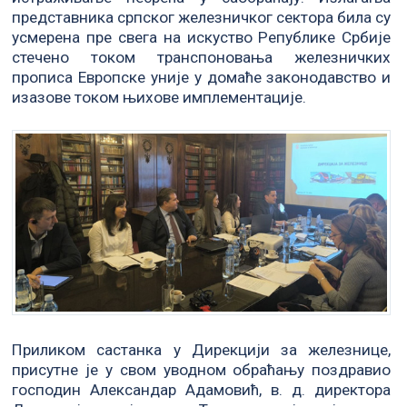
представника српског железничког сектора била су
усмерена пре свега на искуство Републике Србије
стечено током транспоновања железничких
прописа Европске уније у домаће законодавство и
изазове током њихове имплементације.
Приликом састанка у Дирекцији за железнице,
присутне је у свом уводном обраћању поздравио
господин Александар Адамовић, в. д. директора