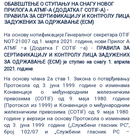
ОБАВЕШТЕЊЕ О СТУПАЊУ НА СНАГУ НОВОГ
ПРИЛОГA A ATMF-A (ДОДАТKA Г COTIF-А) -
ПРАВИЛА ЗА СЕРТИФИКАЦИЈУ И КОНТРОЛУ ЛИЦА
ЗАДУЖЕНИХ ЗА ОДРЖАВАЊЕ (ЕCM)
На основу нотификације Генералног секретара OTIF
NOT-21007 од 1. марта 2021. године, нови Прилог A
ATMF –а (Додатка Г COTIF –а) -
ПРАВИЛА ЗА
СЕРТИФИКАЦИЈУ И КОНТРОЛУ ЛИЦА ЗАДУЖЕНИХ
ЗА ОДРЖАВАЊЕ (ЕCM) је ступио на снагу 1. априла
.
2021. године
На основу члана 2a став 1. Закона о потврђивању
Протокола од 3. јуна 1999. године о изменама
Конвенције о међународним железничким
превозима (COTIF) од 9. маја 1980. године
(Протокол из 1999) и Конвенције о међународним
железничким превозима (COTIF) од 9. маја 1980.
године у верзији на основу Протокола о изменама
од 3. јуна 1999. године („Службени гласник РС”,
број 102/07 и „Службени гласник РС –