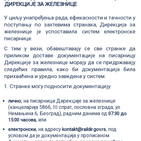
ДИРЕКЦИЈЕ ЗА ЖЕЛЕЗНИЦЕ
У циљу унапређења рада, ефикасности и тачности у
поступању по захтевима странака, Дирекција за
железнице је успоставила систем електронске
писарнице.
С тим у вези, обавештавају се све странке да
приликом доставе документације на писарницу
Дирекције за железнице морају да се придржавају
следећих правила, како би документација била
прихваћена и уредно заведена у систем:
1. Странке могу подносити документацију:
, на писарници Дирекције за железнице
лично
(канцеларија 586б, III спрат, пословна зграда, ул.
Немањина 6, Београд), радним данима од
07:30 до
, или
15:00 часова
, на адресу
, под
електронски
kontakt@raildir.gov.rs
условом да је документација у прописаном