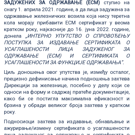
ступио на
ЗАДУЖЕНИХ ЗА ОДРЖАВАЊЕ (ЕCM)
снагу 1. априла 2021. године, а да лица задужена за
одржавање железничких возила која нису теретна
кола морају прибавити ЕСМ сертификат у веома
кратком року, најкасније до 16. јуна 2022. године,
донела
„ИНТЕРНО УПУТСТВО О СПРОВОЂЕЊУ
ПОСТУПКА ЗА ИЗДАВАЊЕ СЕРТИФИКАТА О
УСАГЛАШЕНОСТИ ЛИЦА ЗАДУЖЕНОГ ЗА
ОДРЖАВАЊЕ (ECM) И СЕРТИФИКАТА О
УСАГЛАШЕНОСТИ ЗА ФУНКЦИЈЕ ОДРЖАВАЊА”.
Циљ доношења овог упутства је, између осталог,
прецизно дефинисање начина подношења захтева
Дирекцији за железнице, посебно у делу који се
односи на форму и садржај пратеће документације,
како би се постигла максимална ефикасност и
брзина у обради великог броја захтева у кратком
року.
Подносиоци захтева за издавање, обнављање и
ажурирање/измену сертификата о усаглашености
лица задуженог за одржавање и сертификата о