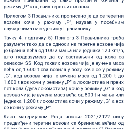
вожње приказани су само проценти кочења у
режиму „Р” код свих теретних возова.
Прилогом 3 Правилника прописано је да се теретни
возови коче у режиму „Р”, изузев у посебним
случајевима наведеним у Правилнику.
Тачку 4. подтачку 5) Прилога 3 Правилника треба
разумети тако да се односи на теретне возове чија
је брзина већа од 100 а мања или једнака 120 km/h,
што подразумева да су састављени од кола са
ознаком SS. Код таквих возова чија је вучена маса
већа од 1.600 t сва возила у возу коче се у режиму
„G”, код возова чија је вучена маса од 1.200 t до
1.600 t воз кочи у режиму „Р” а локомотива и првих
пет кола (дуга локомотива) коче у режиму „G” а код
возова чија је вучена маса већа од 800 t и мања или
једнака 1.200 t локомотива кочи у режиму „G” а воз
се кочи у режиму „Р”.
Како материјалом Реда вожње 2021/2022 нису
предвиђени теретни возови са брзинама већим од