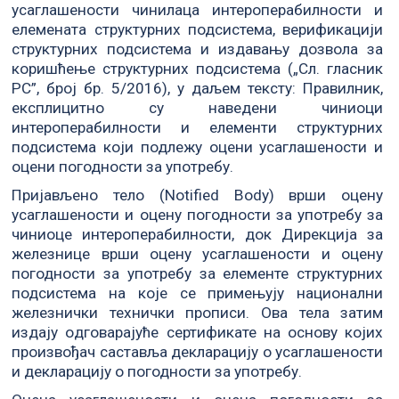
усаглашености чинилаца интероперабилности и
елемената структурних подсистема, верификацији
структурних подсистема и издавању дозвола за
коришћење структурних подсистема („Сл. гласник
РС”, број бр. 5/2016), у даљем тексту: Правилник,
експлицитно су наведени чиниоци
интероперабилности и елементи структурних
подсистема који подлежу оцени усаглашености и
оцени погодности за употребу.
Пријављено тело (Notified Body) врши оцену
усаглашености и оцену погодности за употребу за
чиниоце интероперабилности, док Дирекција за
железнице врши оцену усаглашености и оцену
погодности за употребу за елементе структурних
подсистема на које се примењују национални
железнички технички прописи. Ова тела затим
издajу oдгoвaраjуће сертификате на основу којих
произвођач саставља декларацију о усаглашености
и декларацију о погодности за употребу.