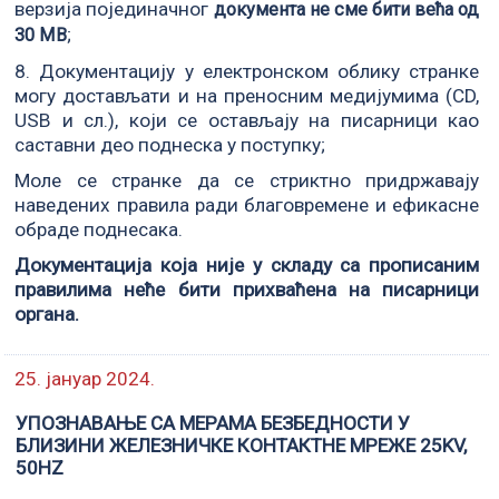
верзија појединачног
документа не сме бити већа од
;
30 MB
8. Документацију у електронском облику странке
могу достављати и на преносним медијумима (CD,
USB и сл.), који се остављају на писарници као
саставни део поднеска у поступку;
Моле се странке да се стриктно придржавају
наведених правила ради благовремене и ефикасне
обраде поднесака.
Документација која није у складу са прописаним
правилима неће бити прихваћена на писарници
органа.
25. јануар 2024.
УПОЗНАВАЊЕ СА МЕРАМА БЕЗБЕДНОСТИ У
БЛИЗИНИ ЖЕЛЕЗНИЧКЕ КОНТАКТНЕ МРЕЖЕ 25KV,
50HZ