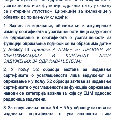
усаглашености за функције одржавања су у складу
са интерним упутством Дирекције за железнице
у
да примењују следеће:
обавези
1. Захтев за издавање, обнављање и ажурирање/
измену сертификата о усаглашености лица задуженог
за одржавање и сертификата о усаглашености за
функције одржавања подноси се на обрасцима датим
Прилога A ATMF– а.- ПРАВИЛА ЗА
у Анексу III
СЕРТИФИКАЦИЈУ И КОНТРОЛУ ЛИЦА
ЗАДУЖЕНИХ ЗА ОДРЖАВАЊЕ (ЕCM).
2. У пољу 5.2 обрасца захтева за издавање
сертификата о усаглашености лица задуженог за
одржавање и у пољу 5.2 обрасцa захтева за издавање
сертификата о усаглашености за функције одржавања
наводи се категорија возила за која су ЕЦМ односно
.
радионица задужени
3. За попуњавање поља 5.4 – 5.6 у обрасцу захтева за
издавање сертификата о усаглашености лица