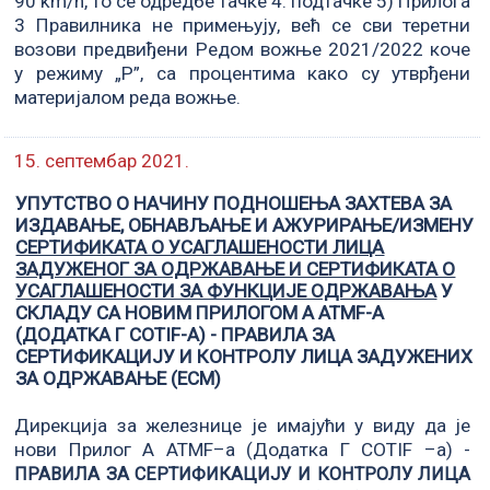
90 km/h, то се одредбе тачке 4. подтачке 5) Прилога
3 Правилника не примењују, већ се сви теретни
возови предвиђени Редом вожње 2021/2022 коче
у режиму „Р”, са процентима како су утврђени
материјалом реда вожње.
15. септембар 2021.
УПУТСТВО О НАЧИНУ ПОДНОШЕЊА ЗАХТЕВА ЗА
ИЗДАВАЊЕ, ОБНАВЉАЊЕ И АЖУРИРАЊЕ/ИЗМЕНУ
СЕРТИФИКАТА О УСАГЛАШЕНОСТИ ЛИЦА
ЗАДУЖЕНОГ ЗА ОДРЖАВАЊЕ И СЕРТИФИКАТА О
УСАГЛАШЕНОСТИ ЗА ФУНКЦИЈЕ ОДРЖАВАЊА
У
СКЛАДУ СА НОВИМ ПРИЛОГОМ A ATMF-A
(ДОДАТKA Г COTIF-А) - ПРАВИЛА ЗА
СЕРТИФИКАЦИЈУ И КОНТРОЛУ ЛИЦА ЗАДУЖЕНИХ
ЗА ОДРЖАВАЊЕ (ЕCM)
Дирекција за железнице је имајући у виду да је
нови Прилог A ATMF–а (Додатка Г COTIF –а) -
ПРАВИЛА ЗА СЕРТИФИКАЦИЈУ И КОНТРОЛУ ЛИЦА