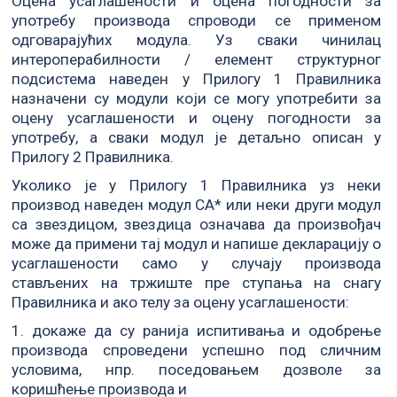
Оцена усаглашености и оцена погодности за
употребу производа спроводи се применом
одговарајућих модула. Уз сваки чинилац
интероперабилности / елемент структурног
подсистема наведен у Прилогу 1 Правилника
назначени су модули који се могу употребити за
оцену усаглашености и оцену погодности за
употребу, а сваки модул је детаљно описан у
Прилогу 2 Правилника.
Уколико је у Прилогу 1 Правилника уз неки
производ наведен модул СА* или неки други модул
са звездицом, звездица означава да произвођач
може да примени тај модул и напише декларацију о
усаглашености само у случају производа
стављених на тржиште пре ступања на снагу
Правилника и ако телу за оцену усаглашености:
1. докаже да су ранија испитивања и одобрење
производа спроведени успешно под сличним
условима, нпр. поседовањем дозволе за
коришћење производа и