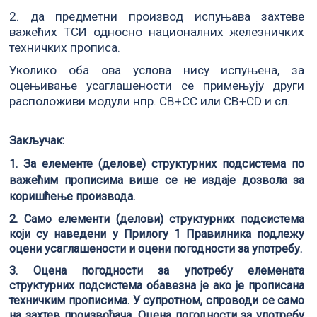
2. да предметни производ испуњава захтеве
важећих ТСИ односно националних железничких
техничких прописа.
Уколико оба ова услова нису испуњена, за
оцењивање усаглашености се примењују други
расположиви модули нпр. CB+CC или CB+CD и сл.
Закључак:
1. За елементе (делове) структурних подсистема по
важећим прописима више се не издаје дозвола за
коришћење производа.
2. Само елементи (делови) структурних подсистема
који су наведени у Прилогу 1 Правилника подлежу
оцени усаглашености и оцени погодности за употребу.
3. Оцена погодности за употребу елемената
структурних подсистема обавезна је ако је прописана
техничким прописима. У супротном, спроводи се само
на захтев произвођача. Оцена погодности за употребу