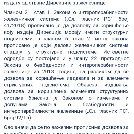
издату од стране Дирекције за железнице.
Чланом 21. став 1. Закона о интероперабилности
железничког система („Сл. гласник РС”, број
41/2018) прописано је да дозволу за коришћење
коју издаје Дирекција морају имати структурни
подсистеми, а чланом 6. став 2. истог закона
прописано је који делови железничког система
спадају у структурне подсистеме. Истоветне
одредбе су постојале и у члану 22. претходног
Закона о безбедности и интероперабилности
железнице из 2013. године, са разликом да се
дозвола за коришћење издавала и за елементе
структурних подсистема. Обавеза издавања
дозвола за коришћење елемената структурних
система брисана је Законом о изменама и
допунама Закона о безбедности и
интероперабилности железнице („Сл. гласник РС”,
број 92/15).
Ово значи да се по важећим прописима дозвола за
коришћење издаје само за комплетне структурне