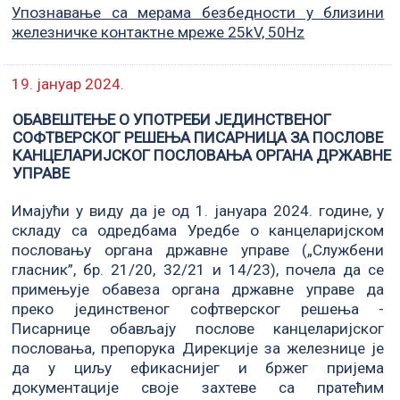
Упознавање са мерама безбедности у близини
железничке контактне мреже 25kV, 50Hz
19. јануар 2024.
ОБАВЕШТЕЊЕ О УПОТРЕБИ ЈЕДИНСТВЕНОГ
СОФТВЕРСКОГ РЕШЕЊА ПИСАРНИЦА ЗА ПОСЛОВЕ
КАНЦЕЛАРИЈСКОГ ПОСЛОВАЊА ОРГАНА ДРЖАВНЕ
УПРАВЕ
Имајући у виду да је од 1. јануара 2024. године, у
складу са одредбама Уредбе о канцеларијском
пословању органа државне управе („Службени
гласник”, бр. 21/20, 32/21 и 14/23), почела да се
примењује обавеза органа државне управе да
преко јединственог софтверског решења -
Писарнице обављају послове канцеларијског
пословања, препорука Дирекције за железнице је
да у циљу ефикаснијег и бржег пријема
документације своје захтеве са пратећим