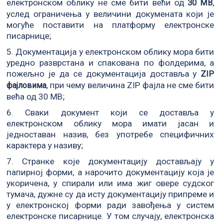
електронском облику не сме бити већи од
,
30 MB
услед ограничења у величини докумената који је
могуће поставити на платформу електронске
писарнице;
5. Документација у електронском облику мора бити
уредно разврстана и спакована по фолдерима, а
пожељно је да се документација доставља у
ZIP
, при чему величина ZIP фајла не сме бити
фајловима
већа од 30 MB;
6. Сваки документ који се доставља у
електронском облику мора имати јасан и
једноставан назив, без употребе специфичних
карактера у називу;
7. Странке које документацију достављају у
папирној форми, а нарочито документацију која је
укоричена, у спирали или има жиг овере судског
тумача, дужне су да исту документацију припреме и
у електронској форми ради завођења у систем
електронске писарнице. У том случају, електронска