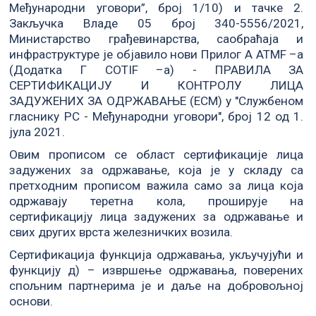
Међународни уговори”, број 1/10) и тачке 2.
Закључка Владе 05 број 340-5556/2021,
Министарство грађевинарства, саобраћаја и
инфраструктуре је објавило нови Прилог A ATMF –а
(Додатка Г COTIF –а) - ПРАВИЛА ЗА
СЕРТИФИКАЦИЈУ И КОНТРОЛУ ЛИЦА
ЗАДУЖЕНИХ ЗА ОДРЖАВАЊЕ (ЕCM) у "Службеном
гласнику РС - Међународни уговори", број 12 од 1.
јула 2021.
Овим прописом се област сертификације лица
задужених за одржавање, која је у складу са
претходним прописом важила само за лица која
одржавају теретна кола, проширује на
сертификацију лица задужених за одржавање и
свих других врста железничких возила.
Сертификација функција одржавања, укључујући и
функцију д) – извршење одржавања, поверених
спољним партнерима је и даље на добровољној
основи.