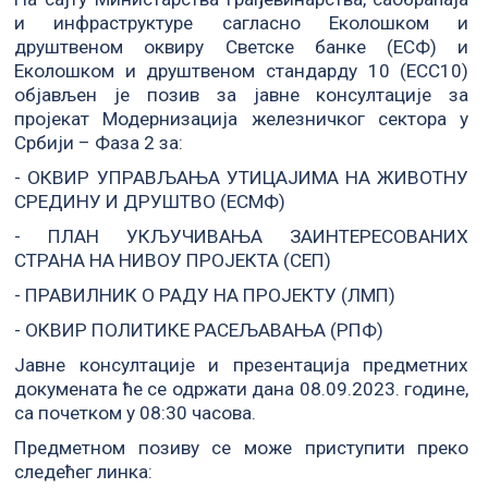
и инфраструктуре сагласно Еколошком и
друштвеном oквиру Светске банке (ЕСФ) и
Еколошком и друштвеном стандарду 10 (ЕСС10)
објављен је позив за јавне консултације за
пројекат Модернизација железничког сектора у
Србији – Фаза 2 за:
- ОКВИР УПРАВЉАЊА УТИЦАЈИМА НА ЖИВОТНУ
СРЕДИНУ И ДРУШТВО (ЕСМФ)
- ПЛАН УКЉУЧИВАЊА ЗАИНТЕРЕСОВАНИХ
СТРАНА НА НИВОУ ПРОЈЕКТА (СЕП)
- ПРАВИЛНИК О РАДУ НА ПРОЈЕКТУ (ЛМП)
- ОКВИР ПОЛИТИКЕ РАСЕЉАВАЊА (РПФ)
Jавнe консултације и презентација предметних
докумената ће се одржати дана 08.09.2023. године,
са почетком у 08:30 часова.
Предметном позиву се може приступити преко
следећег линка: