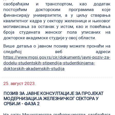
саобраћајем и транспортом, као додатак
постојећим докторским програмима које
финансирају универзитети, а у циљу стварања
квалитетног кадра у сектору железнице и њиховог
мотивисања за останак у истом, као и повећања
броја студената женског пола уписаних на
докторске академске студије у овој области.
Више детаља о јавном позиву можете пронаћи на
следећој веб адреси
https://www.mgsi.gov.rs/cir/dokumenti/javni-poziv-za-
dodelu-studentskih-stipendija-studentkinjama-
doktorskih-akademskih-studija
25. август 2023.
ПОЗИВ ЗА ЈАВНЕ КОНСУЛТАЦИЈЕ ЗА ПРОЈЕКАТ
МОДЕРНИЗАЦИЈА ЖЕЛЕЗНИЧКОГ СЕКТОРА У
СРБИЈИ - ФАЗА 2
На сајту Министарства грађевинарства, саобраћаја