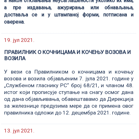
а након отклањања неусаглашености уколико их има,
а пре издавања, ажурирања или обнављања,
доставља се и у штампаној форми, потписана и
оверена.
19. јул 2021.
ПРАВИЛНИК О КОЧНИЦАМА И КОЧЕЊУ ВОЗОВА И
ВОЗИЛА
У вези са Правилником о кочницама и кочењу
возова и возила објављеним 7. јула 2021. године у
„Службеном гласнику РС“ број 68/21, и чланом 48.
истог који прописује ступање на снагу осмог дана
од дана објављивања, обавештавамо да Дирекција
за железнице предузима мере да се примена овог
правилника одложи до 12. децембра 2021. године.
13. јул 2021.