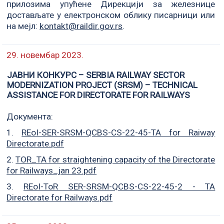
прилозима упућене Дирекцији за железнице
достављате у електронском облику писарници или
на мејл:
kontakt@raildir.gov.rs
.
29. новембар 2023.
ЈАВНИ КОНКУРС – SERBIA RAILWAY SECTOR
MODERNIZATION PROJECT (SRSM) – TECHNICAL
ASSISTANCE FOR DIRECTORATE FOR RAILWAYS
Документа:
1.
REoI-SER-SRSM-QCBS-CS-22-45-TA for Raiway
Directorate.pdf
2.
TOR_TA for straightening capacity of the Directorate
for Railways_jan 23.pdf
3.
REoI-ToR SER-SRSM-QCBS-CS-22-45-2 - TA
Directorate for Railways.pdf