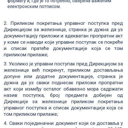
формату и, где је то потребно, оверена важећим
електронским потписом.
2. Приликом покретања управног поступка пред
Дирекцијом за железнице, странка је дужна да уз
документацију приложи и адекватан пропратни акт
у коме се наводи који управни поступак се покреће
и списак пратеће документације која се том
приликом прилаже;
3. Уколико је управни поступак пред Дирекцијом за
железнице већ покренут, приликом достављања
допуне или додатне документације, странка је
дужна да уз сваки поднесак приложи пропратни
акт који између осталог обавезно мора садржати
назив поступка, број предмета добијен од
Дирекције за железнице приликом покретања
управног поступка и списак документације која се
том приликом прилаже;
4. Сваки појединачни документ који се доставља у