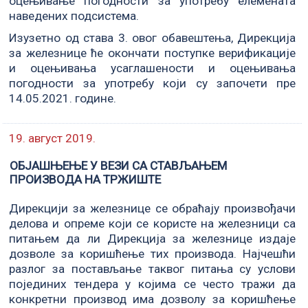
оцењивање погодности за употребу елемената
наведених подсистема.
Изузетно од става 3. овог обавештења, Дирекција
за железнице ће окончати поступке верификације
и оцењивања усаглашености и оцењивања
погодности за употребу који су започети пре
14.05.2021. године.
19. август 2019.
ОБЈАШЊЕЊЕ У ВЕЗИ СА СТАВЉАЊЕМ
ПРОИЗВОДА НА ТРЖИШТЕ
Дирекцији за железнице се обраћају произвођачи
делова и опреме који се користе на железници са
питањем да ли Дирекција за железнице издаје
дозволе за коришћење тих производа. Најчешћи
разлог за постављање таквог питања су услови
појединих тендера у којима се често тражи да
конкретни производ има дозволу за коришћење