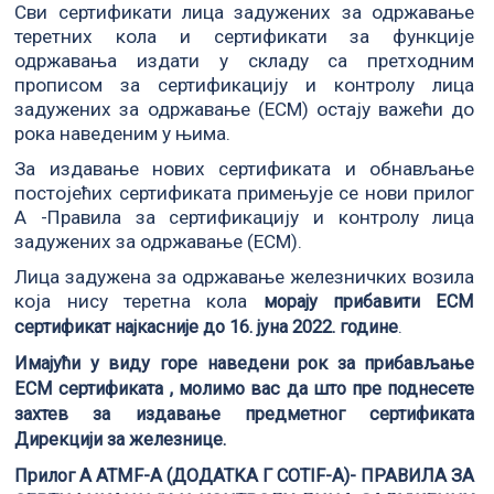
Сви сертификати лица задужених за одржавање
теретних кола и сертификати за функције
одржавања издати у складу са претходним
прописом за сертификацију и контролу лица
задужених за одржавање (ЕCM) остају важећи до
рока наведеним у њима.
За издавање нових сертификата и обнављање
постојећих сертификата примењује се нови прилог
А -Правила за сертификацију и контролу лица
задужених за одржавање (ЕCM).
Лица задужена за одржавање железничких возила
која нису теретна кола
морају прибавити ЕСМ
.
сертификат најкасније до 16. јуна 2022. године
Имајући у виду горе наведени рок за прибављање
ЕСМ сертификата , молимо вас да што пре поднесете
захтев за издавање предметног сертификата
Дирекцији за железнице.
Прилог A ATMF-A (ДОДАТKA Г COTIF-А)- ПРАВИЛА ЗА