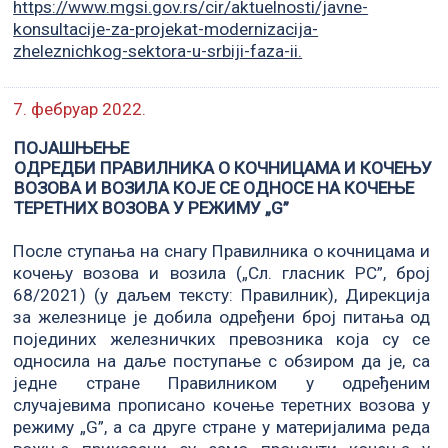
https://www.mgsi.gov.rs/cir/aktuelnosti/javne-
konsultacije-za-projekat-modernizacija-
zheleznichkog-sektora-u-srbiji-faza-ii.
7. фебруар 2022.
ПОЈАШЊЕЊЕ
ОДРЕДБИ ПРАВИЛНИКА О КОЧНИЦАМА И КОЧЕЊУ
ВОЗОВА И ВОЗИЛА КОЈЕ СЕ ОДНОСЕ НА КОЧЕЊЕ
ТЕРЕТНИХ ВОЗОВА У РЕЖИМУ „G”
После ступања на снагу Правилника о кочницама и
кочењу возова и возила („Сл. гласник РС”, број
68/2021) (у даљем тексту: Правилник), Дирекција
за железнице је добила одређени број питања од
појединих железничких превозника која су се
односила на даље поступање с обзиром да је, са
једне стране Правилником у одређеним
случајевима прописано кочење теретних возова у
режиму „G”, а са друге стране у материјалима реда