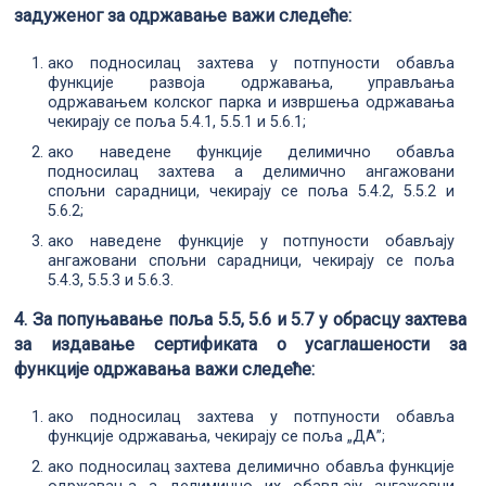
задуженог за одржавање важи следеће:
ако подносилац захтева у потпуности обавља
функције развоја одржавања, управљања
одржавањем колског парка и извршења одржавања
чекирају се поља 5.4.1, 5.5.1 и 5.6.1;
ако наведене функције делимично обавља
подносилац захтева а делимично ангажовани
спољни сарадници, чекирају се поља 5.4.2, 5.5.2 и
5.6.2;
ако наведене функције у потпуности обављају
ангажовани спољни сарадници, чекирају се поља
5.4.3, 5.5.3 и 5.6.3.
4. За попуњавање поља 5.5, 5.6 и 5.7 у обрасцу захтева
за издавање сертификата о усаглашености за
функције одржавања важи следеће:
ако подносилац захтева у потпуности обавља
функције одржавања, чекирају се поља „ДА”;
ако подносилац захтева делимично обавља функције