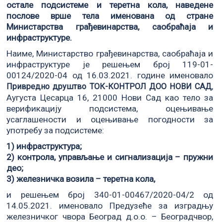
остале подсистеме и теретна кола, наведене
послове врше тела именована од стране
Министарства грађевинарства, саобраћаја и
инфраструктуре.
Наиме, Министарство грађевинарства, саобраћаја и
инфраструктуре је решењем број 119-01-
00124/2020-04 од 16.03.2021. године именовало
,
Привредно друштво ТОК-КОНТРОЛ ДОО НОВИ САД
Аугуста Цесарца 16, 21000 Нови Сад као тело за
верификацију подсистема, оцењивање
усаглашености и оцењивање погодности за
употребу за подсистеме:
1) инфраструктура;
2) контрола, управљање и сигнализација – пружни
део;
3) железничка возила – теретна кола,
и решењем број 340-01-00467/2020-04/2 од
14.05.2021. именовало Предузеће за изградњу
железничког чвора Београд д.о.о. – Београдчвор,