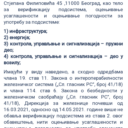
Стјепана Филиповића 45 ,11000 Београд, као тело
за верификацију подсистема, оцењивање
усаглашености и оцењивање погодности за
употребу за подсистеме:
1) инфраструктура;
2) енергија;
3) контрола, управљање и сигнализација – пружни
део;
4) контрола, управљање и сигнализација – део у
возилу;
Имајући у виду наведено, а сходно одредбама
члана 19. став 11. Закона о интероперабилности
железничког система („Сл. гласник РС”, број 41/18)
и члана 114. став 6. Закона о безбедности у
железничком саобраћају („Сл. гласник РС”, број
41/18), Дирекција за железнице почевши од
16.03.2021, односно од 14.05.2021. године више не
обавља верификацију подсистема из става 2. овог
обавештења, нити оцењивање усаглашености и