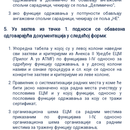
одржавања а делимично их обављају ангажовни
спољни сарадници, чекирају се поља „Делимично”;
ако функције одржавања у потпуности обављају
ангажовни спољни сарадници, чекирају се поља „НЕ”.
5. Уз захтев из тачке 1. подноси се обавезна
одговарајућа документација у следећој форми:
Упоредна табела у којој су у левој колони наведни
сви захтеви и критеријуми из Анекса II Уредбe EЦM
(Прилог A уз ATMF) по функцијама I-IV односно за
одређену функцију одржавања, а у десној колони
називи и ознаке процедура и сл. које се односе на
конкретне захтеве и критеријуме из леве колоне;
Правилник о систематизацији радних места у коме ће
бити јасно назначено која радна места учествују у
пословима ЕЦМ и у којој функцији, односно у
пословима функције одржавања за коју се тражи
сертификат;
оргaнизациона шема ЕЦМ са радним местима
приказаним по функцијама I-IV, односно
организациона шема организације са радним
местима за тражену функцију одржавања;