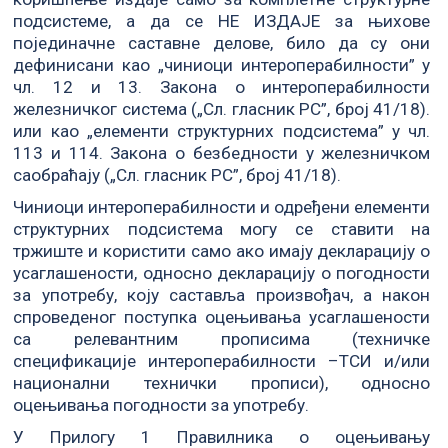
подсистеме, а да се НЕ ИЗДАЈЕ за њихове
појединачне саставне делове, било да су они
дефинисани као „чиниоци интероперабилности” у
чл. 12 и 13. Закона о интероперабилности
железничког система („Сл. гласник РС”, број 41/18).
или као „елементи структурних подсистема” у чл.
113 и 114. Закона о безбедности у железничком
саобраћају („Сл. гласник РС”, број 41/18).
Чиниоци интероперабилности и одређени елементи
структурних подсистема могу се ставити на
тржиште и користити само ако имају декларацију о
усаглашености, односно декларацију о погодности
за употребу, коју саставља произвођач, а након
спроведеног поступка оцењивања усаглашености
са релевантним прописима (техничке
спецификације интероперабилности –ТСИ и/или
национални технички прописи), односно
оцењивања погодности за употребу.
У Прилогу 1 Правилника о оцењивању