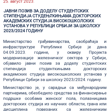
25. август 2023.
ЈАВНИ ПОЗИВ ЗА ДОДЕЛУ СТУДЕНТСКИХ
СТИПЕНДИЈА СТУДЕЊТКИЊАМА ДОКТОРСКИХ
АКАДЕМСКИХ СТУДИЈА ВИСОКОШКОЛСКИХ
УСТАНОВА У РЕПУБЛИЦИ СРБИЈИ ЗА ШКОЛСКУ
2023/2024 ГОДИНУ
Министарство грађевинарства, саобраћаја и
инфраструктуре Републике Србије je дана
04.09.2023. године, у оквиру Пројекта
модернизације железничког сектора у Србији,
објавило јавни позив за доделу студентских
стипендија студенткињама докторских
академских студија високошколских установа у
Републици Србији за школску 2023/2024. годину.
Министарство је, у сарадњи са међународним
партнерима, обезбедило средства за финансирање
подршке особама женског пола, полазницама
докторских студија из научних области, грана или
дисциплина повезаних са железничким