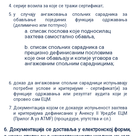
серије возила за које се тражи сертификат;
у случају ангажовања спољних сарадника за
обављање појединих функција одржавања
(делимично или потпуно):
a. списак послова које подносилац
захтева самостално обавља,
b. списак спољних сарадника са
прецизно дефинисаним пословима
које они обављају и копије уговора са
ангажовним спољним сарадницима;
доказ да ангажовани спољни сарадници испуњавају
потребне услове и критеријуме - сертификат(и) за
функције одржавања или резултат аудита који је
спровео сам ЕЦМ.
Документација којом се доказује испуњеност захтева
и критеријума дефинисаних у Анексу II Уредбe EЦM
(Прилог A уз ATMF) (процедуре, упутства и сл.).
6. Документација се доставља у електронској форми,