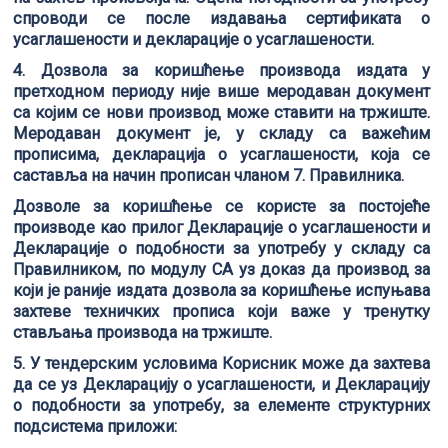
спроводи се после издавања сертификата о
усаглашености и декларације о усаглашености.
4. Дозвола за коришћење производа издата у
претходном периоду није више меродаван документ
са којим се нови производ може ставити на тржиште.
Меродаван документ је, у складу са важећим
прописима, декларација о усаглашености, која се
саставља на начин прописан чланом 7. Правилника.
Дозволе за коришћење се користе за постојеће
производе као прилог Декларације о усаглашености и
Декларације о подобности за употребу у складу са
Правилником, по модулу CА уз доказ да производ за
који је раније издата дозвола за коришћење испуњава
захтеве техничких прописа који важе у тренутку
стављања производа на тржиште.
5. У тендерским условима Корисник може да захтева
да се уз Декларацију о усаглашености, и Декларацију
о подобности за употребу, за елементе структурних
подсистема приложи: