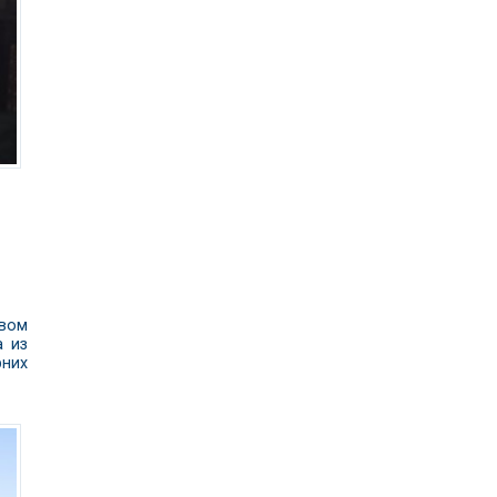
свом
а из
рних