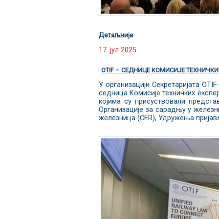
Детаљније
17. јул 2025.
ОTIF – СЕДНИЦЕ КОМИСИЈЕ ТЕХНИЧКИ
У организацији Секретаријата OTIF-
седница Комисије техничких експер
којима су присуствовали предста
Организације за сарадњу у железни
железница (CER), Удружења пријавље