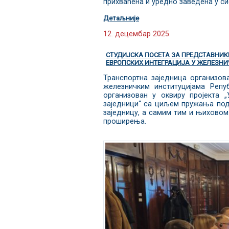
прихваћена и уредно заведена у си
Детаљније
12. децембар 2025.
СТУДИЈСКА ПОСЕТА ЗА ПРЕДСТАВНИКЕ
ЕВРОПСКИХ ИНТЕГРАЦИЈА У ЖЕЛЕЗНИ
Транспортна заједница организова
железничким институцијама Репуб
организован у оквиру пројекта „
заједници“ са циљем пружања под
заједницу, а самим тим и њихово
проширења.