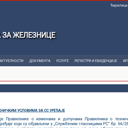
ћирилиц
 ЗА ЖЕЛЕЗНИЦЕ
АКТУЕЛНОСТИ
ДОКУМЕНТA
УСЛУГЕ
РЕГИСТРИ И ЕВИДЕНЦИЈЕ
АР
ХНИЧКИМ УСЛОВИМА ЗА СС УРЕЂАЈЕ
је Правилнике о изменама и допунама Правилника о техни
ређаје који су објављени у „Службеним гласницима РС“ бр. 66/2