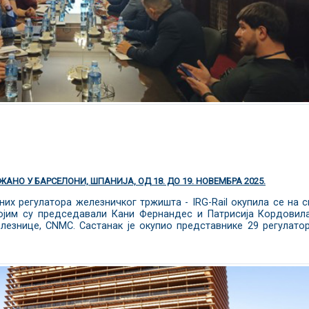
АНО У БАРСЕЛОНИ, ШПАНИЈА, ОД 18. ДО 19. НОВЕМБРА 2025.
них регулатора железничког тржишта - IRG-Rail окупила се на 
ојим су председавали Кани Фернандес и Патрисија Кордовил
лезнице, CNMC. Састанак је окупио представнике 29 регулато