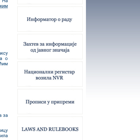
. На
чким
аксу
на о
ећим
а за
ницу
била