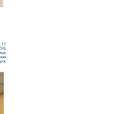
 17.
CH),
ице,
ских
уги.