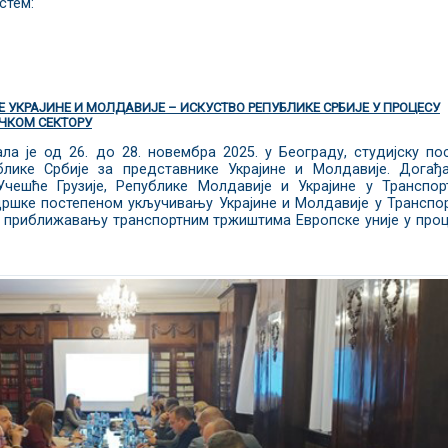
стем:
 УКРАЈИНЕ И МОЛДАВИЈЕ – ИСКУСТВО РЕПУБЛИКЕ СРБИЈЕ У ПРОЦЕСУ
ЧКОМ СЕКТОРУ
ла је од 26. до 28. новембра 2025. у Београду, студијску по
лике Србије за представнике Украјине и Молдавије. Догађа
Учешће Грузије, Републике Молдавије и Украјине у Транспор
ршке постепеном укључивању Украјине и Молдавије у Транспо
м приближавању транспортним тржиштима Европске уније у про