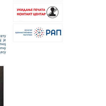
сету
ј је
тној
ртну
цесу