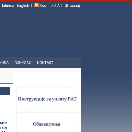
а
latinica
English
|
Rss
|
|
Штампај
A
A
A
ХИВА
ЛИНКОВИ
КОНТАКТ
чким
6 од