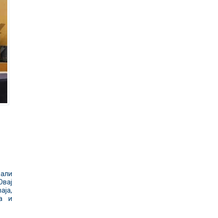
вали
Овај
аја,
ја и