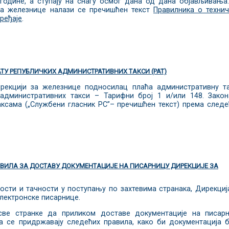
6. године, а ступају на снагу осмог дана од дана објављивања
за железнице налази се пречишћен текст
Правилника о техни
ређаје
.
АТУ РЕПУБЛИЧКИХ АДМИНИСТРАТИВНИХ ТАКСИ (РАТ)
екцији за железнице подносилац плаћа административну т
административних такси – Тарифни број 1 и/или 148. Зако
ксама („Службени гласник РС”– пречишћен текст) према след
ИЛА ЗА ДОСТАВУ ДОКУМЕНТАЦИЈЕ НА ПИСАРНИЦУ ДИРЕКЦИЈЕ ЗА
сти и тачности у поступању по захтевима странака, Дирекциј
електронске писарнице.
све странке да приликом доставе документације на писар
а се придржавају следећих правила, како би документација 