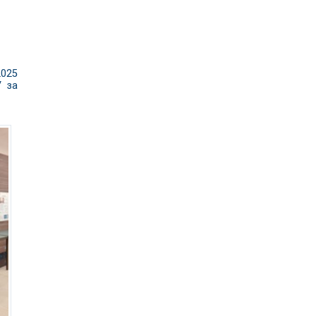
2025
У за