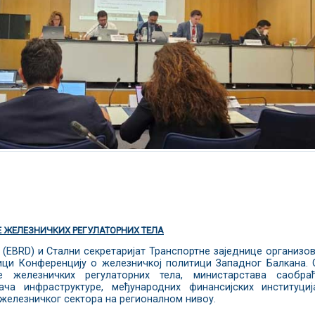
ЖЕЛЕЗНИЧКИХ РЕГУЛАТОРНИХ ТЕЛА
 (EBRD) и Стални секретаријат Транспортне заједнице организо
рици Конференцију о железничкој политици Западног Балкана. 
е железничких регулаторних тела, министарстава саобраћ
ача инфраструктуре, међународних финансијских институци
 железничког сектора на регионалном нивоу.