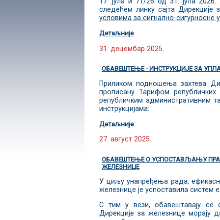
17. јула и 71/26 од 31. јула 202
следећем линку сајта Дирекције 
условима за сигнално-сигурносне у
Детаљније
31. децембар 2025.
ОБАВЕШТЕЊЕ - ИНСТРУКЦИЈЕ ЗА УПЛ
Приликом подношења захтева Дир
прописану Тарифом републичких 
републичким административним та
инструкцијама:
Детаљније
27. август 2025.
ОБАВЕШТЕЊЕ О УСПОСТАВЉАЊУ ПРАВ
ЖЕЛЕЗНИЦЕ
У циљу унапређења рада, ефикасно
железнице је успоставила систем 
С тим у вези, обавештавају се 
Дирекције за железнице морају д