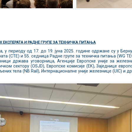
Х ЕКСПЕРАТА И РАДНЕ ГРУПЕ ЗА ТЕХНИЧКА ПИТАЊА
a, у периоду од 17. до 19. јуна 2025. године одржане су у Берну
ата (СТЕ) и 55. седница Радне групе за техничка питања (WG TE
вници држава уговорница, Агенције Европске уније за железн
чком сектору (OSJD), Европске комисије (EK), Заједнице европ
них тела (NB Rail), Интернационалне уније железнице (UIC) и др